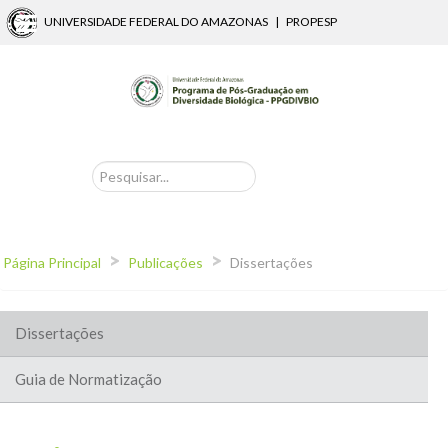
UNIVERSIDADE FEDERAL DO AMAZONAS
|
PROPESP
PPGDIVBIO
|
(92) 3305-2869 / 3305-2863 (R. 217) / 99128-6351
|
ppggeo@ufam.edu.br
Pesquisar
>
>
Página Principal
Publicações
Dissertações
Dissertações
Guia de Normatização